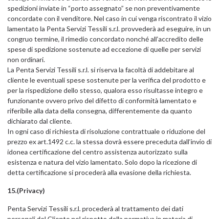
spedizioni inviate in “porto assegnato” se non preventivamente
concordate con il venditore. Nel caso in cui venga riscontrato il vizio
lamentato la Penta Servizi Tessili s.r.l. provvederà ad eseguire, in un
congruo termine, il rimedio concordato nonché all’accredito delle
spese di spedizione sostenute ad eccezione di quelle per servizi
non ordinari.
La Penta Servizi Tessili s.r.l. si riserva la facoltà di addebitare al
cliente le eventuali spese sostenute per la verifica del prodotto e
per la rispedizione dello stesso, qualora esso risultasse integro e
funzionante ovvero privo del difetto di conformità lamentato e
riferibile alla data della consegna, differentemente da quanto
dichiarato dal cliente.
In ogni caso di richiesta di risoluzione contrattuale o riduzione del
prezzo ex art.1492 c.c. la stessa dovrà essere preceduta dall’invio di
idonea certificazione del centro assistenza autorizzato sulla
esistenza e natura del vizio lamentato. Solo dopo la ricezione di
detta certificazione si procederà alla evasione della richiesta.
15.(Privacy)
Penta Servizi Tessili s.r.l. procederà al trattamento dei dati
personali del Cliente nel rispetto della normativa in materia di