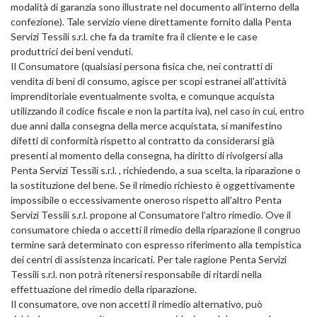
modalità di garanzia sono illustrate nel documento all’interno della
confezione). Tale servizio viene direttamente fornito dalla Penta
Servizi Tessili s.r.l. che fa da tramite fra il cliente e le case
produttrici dei beni venduti.
Il Consumatore (qualsiasi persona fisica che, nei contratti di
vendita di beni di consumo, agisce per scopi estranei all’attività
imprenditoriale eventualmente svolta, e comunque acquista
utilizzando il codice fiscale e non la partita iva), nel caso in cui, entro
due anni dalla consegna della merce acquistata, si manifestino
difetti di conformità rispetto al contratto da considerarsi già
presenti al momento della consegna, ha diritto di rivolgersi alla
Penta Servizi Tessili s.r.l. , richiedendo, a sua scelta, la riparazione o
la sostituzione del bene. Se il rimedio richiesto è oggettivamente
impossibile o eccessivamente oneroso rispetto all’altro Penta
Servizi Tessili s.r.l. propone al Consumatore l’altro rimedio. Ove il
consumatore chieda o accetti il rimedio della riparazione il congruo
termine sarà determinato con espresso riferimento alla tempistica
dei centri di assistenza incaricati. Per tale ragione Penta Servizi
Tessili s.r.l. non potrà ritenersi responsabile di ritardi nella
effettuazione del rimedio della riparazione.
Il consumatore, ove non accetti il rimedio alternativo, può