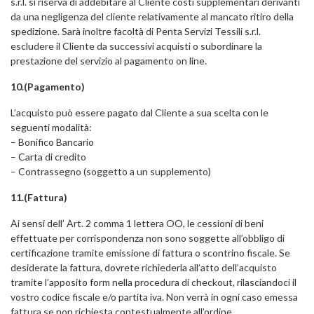
s.r.l. si riserva di addebitare al Cliente costi supplementari derivanti
da una negligenza del cliente relativamente al mancato ritiro della
spedizione. Sarà inoltre facoltà di Penta Servizi Tessili s.r.l.
escludere il Cliente da successivi acquisti o subordinare la
prestazione del servizio al pagamento on line.
10.(Pagamento)
L’acquisto può essere pagato dal Cliente a sua scelta con le
seguenti modalità:
– Bonifico Bancario
– Carta di credito
– Contrassegno (soggetto a un supplemento)
11.(Fattura)
Ai sensi dell’ Art. 2 comma 1 lettera OO, le cessioni di beni
effettuate per corrispondenza non sono soggette all’obbligo di
certificazione tramite emissione di fattura o scontrino fiscale. Se
desiderate la fattura, dovrete richiederla all’atto dell’acquisto
tramite l’apposito form nella procedura di checkout, rilasciandoci il
vostro codice fiscale e/o partita iva. Non verrà in ogni caso emessa
fattura se non richiesta contestualmente all’ordine.