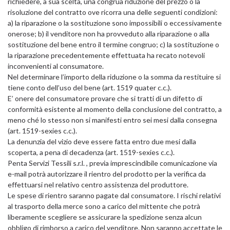
richiedere, a sua scelta, una congrua riduzione del prezzo o la
risoluzione del contratto ove ricorra una delle seguenti condizioni:
a) la riparazione o la sostituzione sono impossibili o eccessivamente
onerose; b) il venditore non ha provveduto alla riparazione o alla
sostituzione del bene entro il termine congruo; c) la sostituzione o
la riparazione precedentemente effettuata ha recato notevoli
inconvenienti al consumatore.
Nel determinare l’importo della riduzione o la somma da restituire si
tiene conto dell’uso del bene (art. 1519 quater c.c.).
E’ onere del consumatore provare che si tratti di un difetto di
conformità esistente al momento della conclusione del contratto, a
meno ché lo stesso non si manifesti entro sei mesi dalla consegna
(art. 1519-sexies c.c.).
La denunzia del vizio deve essere fatta entro due mesi dalla
scoperta, a pena di decadenza (art. 1519-sexies c.c.).
Penta Servizi Tessili s.r.l. , previa imprescindibile comunicazione via
e-mail potrà autorizzare il rientro del prodotto per la verifica da
effettuarsi nel relativo centro assistenza del produttore.
Le spese di rientro saranno pagate dal consumatore. I rischi relativi
al trasporto della merce sono a carico del mittente che potrà
liberamente scegliere se assicurare la spedizione senza alcun
obbligo di rimborso a carico del venditore. Non saranno accettate le