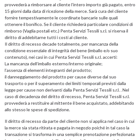
provvederà a rimborsare al cliente l’intero importo già pagato, entro
15 giorni dalla data di ricezione della merce. Sarà cura del cliente
fornire tempestivamente le coordinate bancarie sulle quali
ottenere il bonifico. Se il cliente richiederà particolare condizioni di
rimborso (Vaglia postali etc.) Penta Servizi Tessili s.r.l. si riserva il
diritto di addebitarne tutti i costi al cliente.
Il diritto di recesso decade totalmente, per mancanza della
condizione essenziale di integrità del bene (imballo e/o suo
contenuto), nei casi in cui Penta Servizi Tessili s.r.l. accerti:
La mancanza dell’imballo esterno/interno originale;
l’assenza di elementi integranti del prodotto;
il danneggiamento del prodotto per cause diverse dal suo
trasporto o per il superamento dei limiti temporali previsti dalla
legge per cause non derivanti dalla Penta Servizi Tessili s.r.l. . Nel
caso di decadenza del diritto di recesso, Penta Servizi Tessili s.r.l.
provvederà a restituire al mittente il bene acquistato, addebitando
allo stesso le spese di spedizione.
Il diritto di recesso da parte del cliente non si applica nel caso in cui
la merce sia stata ritirata e pagata in negozio poiché in tal caso la
transazione si trasforma in una semplice prenotazione perfezionata