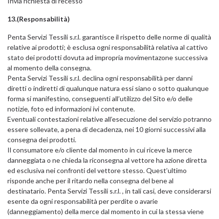
Invia richiesta di recesso
13.(Responsabilità)
Penta Servizi Tessili s.r.l. garantisce il rispetto delle norme di qualità
relative ai prodotti; è esclusa ogni responsabilità relativa al cattivo
stato dei prodotti dovuta ad impropria movimentazone successiva
al momento della consegna.
Penta Servizi Tessili s.r.l. declina ogni responsabilità per danni
diretti o indiretti di qualunque natura essi siano o sotto qualunque
forma si manifestino, conseguenti all’utilizzo del Sito e/o delle
notizie, foto ed informazioni ivi contenute.
Eventuali contestazioni relative all’esecuzione del servizio potranno
essere sollevate, a pena di decadenza, nei 10 giorni successivi alla
consegna dei prodotti.
Il consumatore e/o cliente dal momento in cui riceve la merce
danneggiata o ne chieda la riconsegna al vettore ha azione diretta
ed esclusiva nei confronti del vettore stesso. Quest’ultimo
risponde anche per il ritardo nella consegna del bene al
destinatario. Penta Servizi Tessili s.r.l. , in tali casi, deve considerarsi
esente da ogni responsabilità per perdite o avarie
(danneggiamento) della merce dal momento in cui la stessa viene