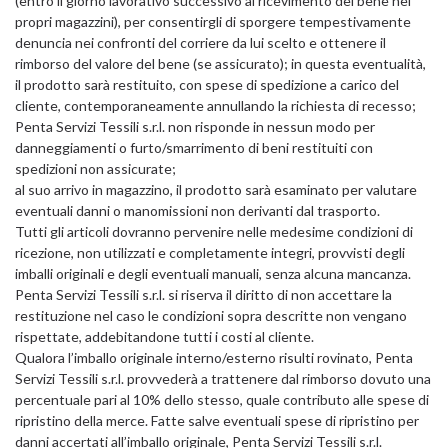
(entro il giorno lavorativo successivo al ricevimento del bene nei
propri magazzini), per consentirgli di sporgere tempestivamente
denuncia nei confronti del corriere da lui scelto e ottenere il
rimborso del valore del bene (se assicurato); in questa eventualità,
il prodotto sarà restituito, con spese di spedizione a carico del
cliente, contemporaneamente annullando la richiesta di recesso;
Penta Servizi Tessili s.r.l. non risponde in nessun modo per
danneggiamenti o furto/smarrimento di beni restituiti con
spedizioni non assicurate;
al suo arrivo in magazzino, il prodotto sarà esaminato per valutare
eventuali danni o manomissioni non derivanti dal trasporto.
Tutti gli articoli dovranno pervenire nelle medesime condizioni di
ricezione, non utilizzati e completamente integri, provvisti degli
imballi originali e degli eventuali manuali, senza alcuna mancanza.
Penta Servizi Tessili s.r.l. si riserva il diritto di non accettare la
restituzione nel caso le condizioni sopra descritte non vengano
rispettate, addebitandone tutti i costi al cliente.
Qualora l’imballo originale interno/esterno risulti rovinato, Penta
Servizi Tessili s.r.l. provvederà a trattenere dal rimborso dovuto una
percentuale pari al 10% dello stesso, quale contributo alle spese di
ripristino della merce. Fatte salve eventuali spese di ripristino per
danni accertati all’imballo originale, Penta Servizi Tessili s.r.l.