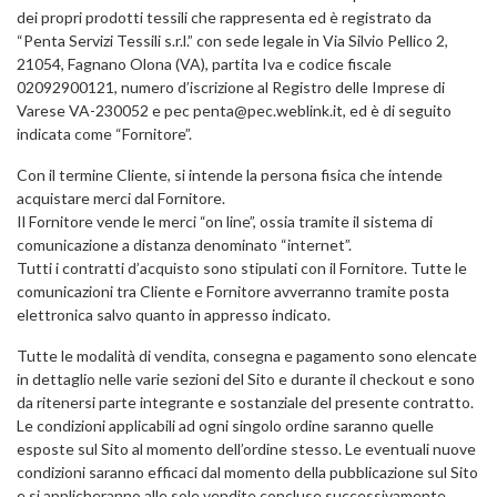
dei propri prodotti tessili che rappresenta ed è registrato da
“Penta Servizi Tessili s.r.l.” con sede legale in Via Silvio Pellico 2,
21054, Fagnano Olona (VA), partita Iva e codice fiscale
02092900121, numero d’iscrizione al Registro delle Imprese di
Varese VA-230052 e pec
penta@pec.weblink.it
, ed è di seguito
indicata come “Fornitore”.
Con il termine Cliente, si intende la persona fisica che intende
acquistare merci dal Fornitore.
Il Fornitore vende le merci “on line”, ossia tramite il sistema di
comunicazione a distanza denominato “internet”.
Tutti i contratti d’acquisto sono stipulati con il Fornitore. Tutte le
comunicazioni tra Cliente e Fornitore avverranno tramite posta
elettronica salvo quanto in appresso indicato.
Tutte le modalità di vendita, consegna e pagamento sono elencate
in dettaglio nelle varie sezioni del Sito e durante il checkout e sono
da ritenersi parte integrante e sostanziale del presente contratto.
Le condizioni applicabili ad ogni singolo ordine saranno quelle
esposte sul Sito al momento dell’ordine stesso. Le eventuali nuove
condizioni saranno efficaci dal momento della pubblicazione sul Sito
e si applicheranno alle sole vendite concluse successivamente.