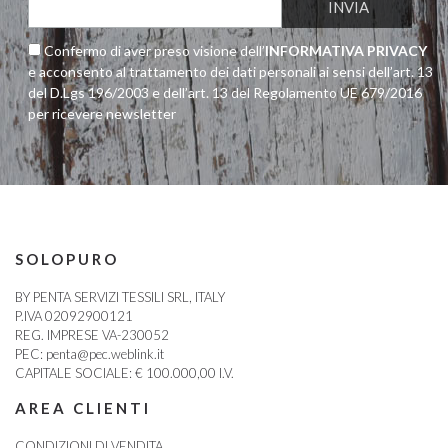
Confermo di aver preso visione dell’
INFORMATIVA PRIVACY
e acconsento al trattamento dei dati personali ai sensi dell’art. 13
del D.Lgs 196/2003 e dell’art. 13 del Regolamento UE 679/2016
per ricevere newsletter
SOLOPURO
BY PENTA SERVIZI TESSILI SRL, ITALY
P.IVA 02092900121
REG. IMPRESE VA-230052
PEC:
penta@pec.weblink.it
CAPITALE SOCIALE: € 100.000,00 I.V.
AREA CLIENTI
CONDIZIONI DI VENDITA