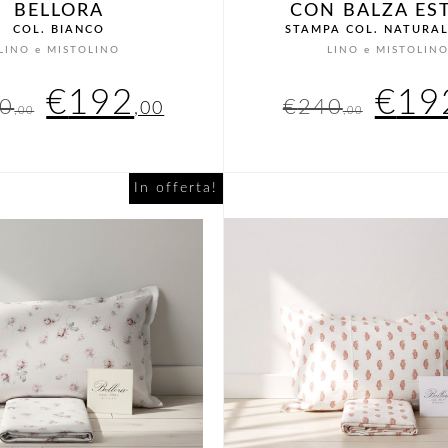
BELLORA
CON BALZA ES
COL. BIANCO
STAMPA COL. NATURAL
LINO e MISTOLINO
LINO e MISTOLIN
Il
Il
Il
€
192
€
19
0
€
240
,00
,00
,00
prezzo
prezzo
pre
originale
attuale
orig
In offerta!
era:
è:
era:
€240,00.
€192,00.
€24