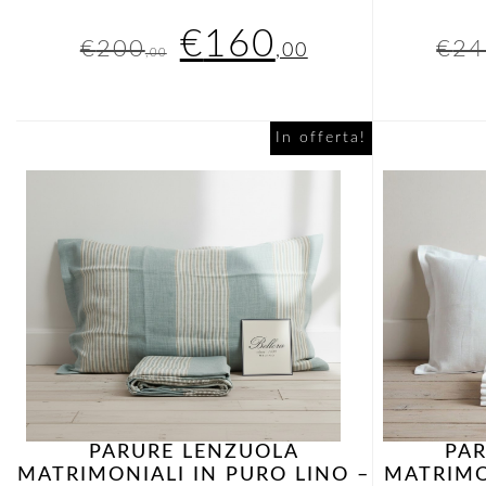
Il
Il
€
160
€
200
€
24
,00
,00
prezzo
prezzo
originale
attuale
In offerta!
era:
è:
€200,00.
€160,00.
PARURE LENZUOLA
PA
MATRIMONIALI IN PURO LINO –
MATRIMO