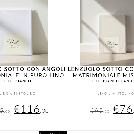
O SOTTO CON ANGOLI
LENZUOLO SOTTO CO
NIALE IN PURO LINO
MATRIMONIALE MIS
COL. BIANCO
COL. BIANCO CAND
LINO e MISTOLINO
LINO e MISTOLIN
Il
Il
Il
€
116
€
76
5
€
95
,00
,00
,00
prezzo
prezzo
pre