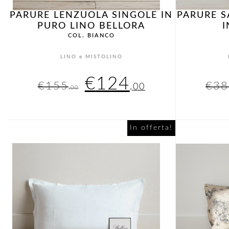
PARURE LENZUOLA SINGOLE IN
PARURE 
PURO LINO BELLORA
I
COL. BIANCO
LINO e MISTOLINO
Il
Il
€
124
€
155
€
38
,00
,00
prezzo
prezzo
originale
attuale
In offerta!
era:
è:
€155,00.
€124,00.