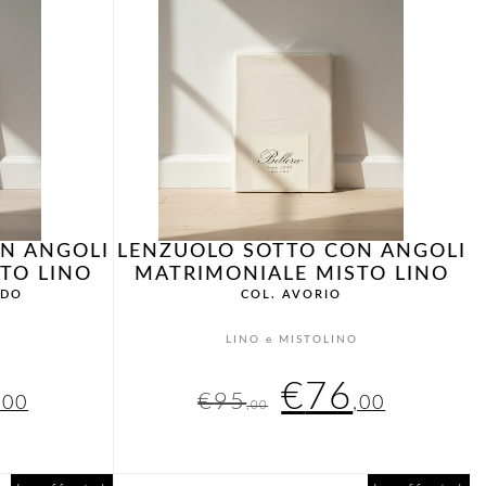
N ANGOLI
LENZUOLO SOTTO CON ANGOLI
TO LINO
MATRIMONIALE MISTO LINO
IDO
COL. AVORIO
O
LINO e MISTOLINO
Il
Il
Il
€
76
€
95
,00
,00
,00
zzo
prezzo
prezzo
prezz