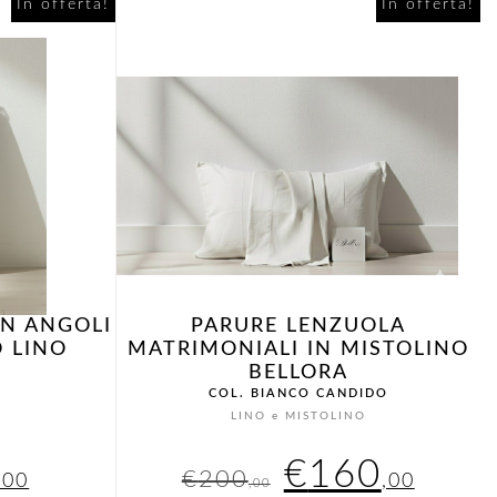
inale
attuale
originale
attua
In offerta!
In offerta!
è:
era:
è:
,00.
€76,00.
€95,00.
€76,0
N ANGOLI
PARURE LENZUOLA
O LINO
MATRIMONIALI IN MISTOLINO
BELLORA
COL. BIANCO CANDIDO
O
LINO e MISTOLINO
Il
Il
Il
€
160
€
200
,00
,00
,00