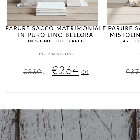
PARURE SACCO MATRIMONIALE
PARURE 
IN PURO LINO BELLORA
MISTOLI
100% LINO - COL. BIANCO
ART. G
LINO e MISTOLINO
Il
Il
€
264
€
330
€
37
,00
,00
prezzo
prezzo
originale
attuale
era:
è:
€330,00.
€264,00.