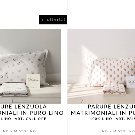
prezzo
prezzo
pre
originale
attuale
orig
In offerta!
era:
è:
era:
€105,00.
€84,00.
€85
RURE LENZUOLA
PARURE LENZU
NIALI IN PURO LINO
MATRIMONIALI IN P
 LINO- ART. CALLIOPE
100% LINO- ART. PAI
LINO e MISTOLINO
LINO e MISTOLIN