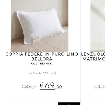
COPPIA FEDERE IN PURO LINO
LENZUOL
BELLORA
MATRIMO
COL. BIANCO
LINO e MISTOLINO
Il
Il
€
69
€
86
€
14
,00
,00
prezzo
prezzo