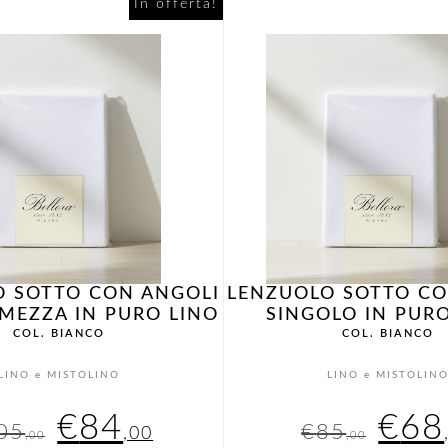
originale
attuale
orig
In offerta!
era:
è:
era:
€145,00.
€116,00.
€95
O SOTTO CON ANGOLI
LENZUOLO SOTTO CO
 MEZZA IN PURO LINO
SINGOLO IN PUR
COL. BIANCO
COL. BIANCO
LINO e MISTOLINO
LINO e MISTOLIN
Il
Il
Il
€
84
€
68
05
€
85
,00
,00
,00