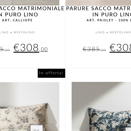
SACCO MATRIMONIALE
PARURE SACCO MATR
N PURO LINO
IN PURO LIN
ART. CALLIOPE
ART. PAISLEY - 100%
LINO e MISTOLINO
LINO e MISTOLIN
Il
Il
Il
€
308
€
30
5
€
385
,00
,00
,00
prezzo
prezzo
pre
originale
attuale
orig
In offerta!
era:
è:
era:
€385,00.
€308,00.
€38