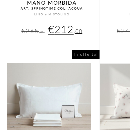
MANO MORBIDA
ART. SPRINGTIME COL. ACQUA
LINO e MISTOLINO
Il
Il
€
212
€
265
€
24
,00
,00
prezzo
prezzo
originale
attuale
In offerta!
era:
è:
€265,00.
€212,00.