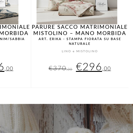
IMONIALE
PARURE SACCO MATRIMONIALE
 MORBIDA
MISTOLINO – MANO MORBIDA
ENIM/SABBIA
ART. ERIKA - STAMPA FIORATA SU BASE
NATURALE
O
LINO e MISTOLINO
Il
Il
Il
6
€
296
€
370
,00
,00
,00
zzo
prezzo
prezzo
prez
inale
attuale
originale
attu
è:
era:
è:
0,00.
€296,00.
€370,00.
€29