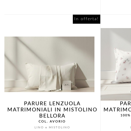
prezzo
prezzo
originale
attuale
In offerta!
era:
è:
€95,00.
€76,00.
PARURE LENZUOLA
PA
MATRIMONIALI IN MISTOLINO
MATRIMO
BELLORA
100%
COL. AVORIO
LINO e MISTOLINO