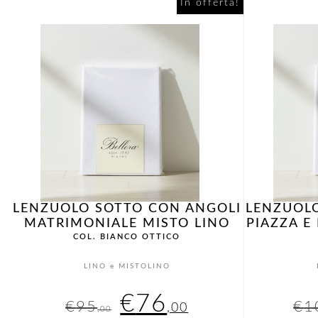
originale
attuale
In offerta!
era:
è:
€86,00.
€69,00.
LENZUOLO SOTTO CON ANGOLI
LENZUOL
MATRIMONIALE MISTO LINO
PIAZZA E
COL. BIANCO OTTICO
LINO e MISTOLINO
Il
Il
€
76
€
95
€
1
,00
,00