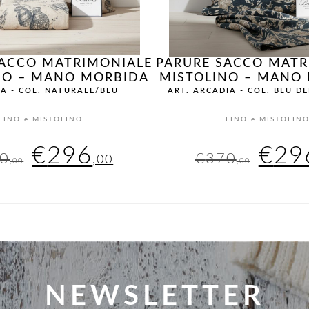
SACCO MATRIMONIALE
PARURE SACCO MATR
NO – MANO MORBIDA
MISTOLINO – MANO
EA - COL. NATURALE/BLU
ART. ARCADIA - COL. BLU D
LINO e MISTOLINO
LINO e MISTOLIN
Il
Il
Il
€
296
€
29
0
€
370
,00
,00
,00
prezzo
prezzo
pre
originale
attuale
orig
era:
è:
era:
€370,00.
€296,00.
€37
NEWSLETTER