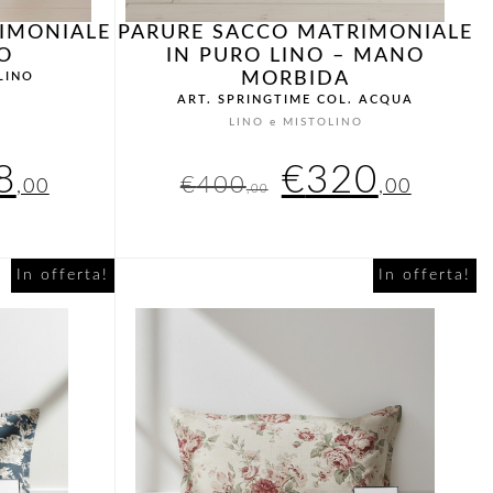
IMONIALE
PARURE SACCO MATRIMONIALE
O
IN PURO LINO – MANO
MORBIDA
 LINO
ART. SPRINGTIME COL. ACQUA
O
LINO e MISTOLINO
Il
Il
Il
8
€
320
€
400
,00
,00
,00
zzo
prezzo
prezzo
prez
inale
attuale
originale
attu
In offerta!
In offerta!
è:
era:
è:
5,00.
€308,00.
€400,00.
€32