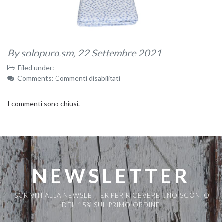
By solopuro.sm,
22 Settembre 2021
Filed under:
su
Comments:
Commenti disabilitati
lenzuola
fiori
I commenti sono chiusi.
blu
NEWSLETTER
ISCRIVITI ALLA NEWSLETTER PER RICEVERE UNO SCONTO
DEL 15% SUL PRIMO ORDINE