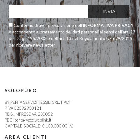
Confermo di aver preso visione dell’
INFORMATIVA PRIVACY
e acconsento al trattamento dei dati personali ai sensi dell’art. 13
del D.Lgs 196/2003 e dell’art. 13 del Regolamento UE 679/2016
per ricevere newsletter
SOLOPURO
BY PENTA SERVIZI TESSILI SRL, ITALY
P.IVA 02092900121
REG. IMPRESE VA-230052
PEC:
penta@pec.weblink.it
CAPITALE SOCIALE: € 100.000,00 I.V.
AREA CLIENTI