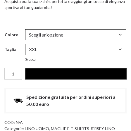
Acquista ora la tua t-shirt perfetta e aggiungi un tocco di eleganza
sportiva al tuo guadaroba!
Colore
Taglia
Svuota
MAGLIA
AGGIUNGI AL CARRELLO
IN
LINO
-
MANICA
Spedizione gratuita per ordini superiori a
LUNGA
50,00 euro
quantità
COD:
N/A
Categorie:
LINO UOMO
,
MAGLIE E T-SHIRTS JERSEY LINO