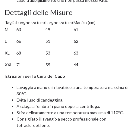
capo d’abbigliamento che non passa inosservato.
Dettagli delle Misure
Taglia
Lunghezza (cm)
Larghezza (cm)
Manica (cm)
M
63
49
61
L
66
51
62
XL
68
53
63
XXL
71
55
64
Istruzioni per la Cura del Capo
Lavaggio a mano o in lavatrice a una temperatura massima di
30°C.
Evita l’uso di candeggina.
Asciuga all’ombra in piano dopo la centrifuga.
Stira delicatamente a una temperatura massima di 110°C.
Consigliato il lavaggio a secco professionale con
tetracloroetilene.