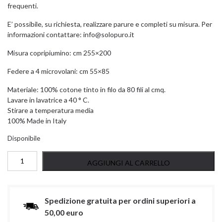
frequenti.
E’ possibile, su richiesta, realizzare parure e completi su misura. Per
informazioni contattare:
info@solopuro.it
Misura copripiumino: cm 255×200
Federe a 4 microvolani: cm 55×85
Materiale: 100% cotone tinto in filo da 80 fili al cmq.
Lavare in lavatrice a 40 ° C.
Stirare a temperatura media
100% Made in Italy
Disponibile
PARURE
AGGIUNGI AL CARRELLO
COMPRIPIUMINO
MATRIMONIALE
-
MANO
Spedizione gratuita per ordini superiori a
MORBIDA
50,00 euro
quantità