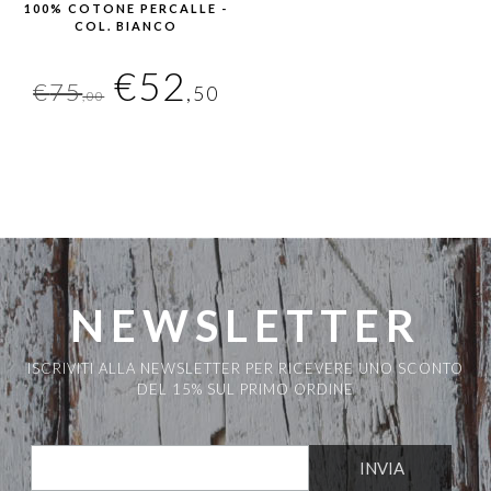
100% COTONE PERCALLE -
COL. BIANCO
Il
Il
€
52
€
75
,50
,00
prezzo
prezzo
originale
attuale
era:
è:
€75,00.
€52,50.
NEWSLETTER
ISCRIVITI ALLA NEWSLETTER PER RICEVERE UNO SCONTO
DEL 15% SUL PRIMO ORDINE