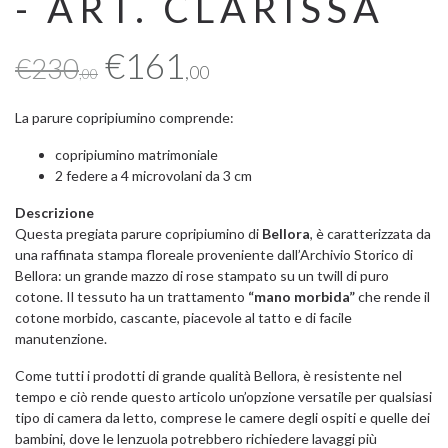
- ART. CLARISSA
Il
Il
€
161
€
230
,00
,00
prezzo
prezzo
La parure copripiumino comprende:
copripiumino matrimoniale
originale
attuale
2 federe a 4 microvolani da 3 cm
era:
è:
Descrizione
Questa pregiata parure copripiumino di
Bellora
, è caratterizzata da
una raffinata stampa floreale proveniente dall’Archivio Storico di
€230,00.
€161,00.
Bellora: un grande mazzo di rose stampato su un twill di puro
cotone. Il tessuto ha un trattamento
“mano morbida”
che rende il
cotone morbido, cascante, piacevole al tatto e di facile
manutenzione.
Come tutti i prodotti di grande qualità Bellora, è resistente nel
tempo e ciò rende questo articolo un’opzione versatile per qualsiasi
tipo di camera da letto, comprese le camere degli ospiti e quelle dei
bambini, dove le lenzuola potrebbero richiedere lavaggi più