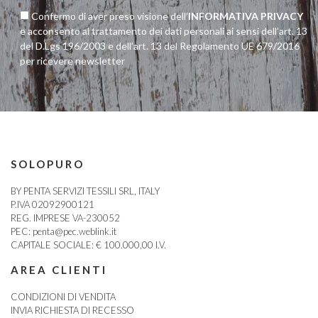
Confermo di aver preso visione dell’
INFORMATIVA PRIVACY
e acconsento al trattamento dei dati personali ai sensi dell’art. 13
del D.Lgs 196/2003 e dell’art. 13 del Regolamento UE 679/2016
per ricevere newsletter
SOLOPURO
BY PENTA SERVIZI TESSILI SRL, ITALY
P.IVA 02092900121
REG. IMPRESE VA-230052
PEC:
penta@pec.weblink.it
CAPITALE SOCIALE: € 100.000,00 I.V.
AREA CLIENTI
CONDIZIONI DI VENDITA
INVIA RICHIESTA DI RECESSO