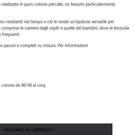
:
o realizzate in puro cotone percalle, un tessuto particolarmente
0.
92,40.
ono resistenti nel tempo e ciò le rende un’opzione versatile per
, comprese le camere degli ospiti e quelle dei bambini, dove le lenzuola
ù frequenti.
zzare parure e completi su misura. Per informazioni
 cotone da 80 fili al cmq.
AGGIUNGI AL CARRELLO