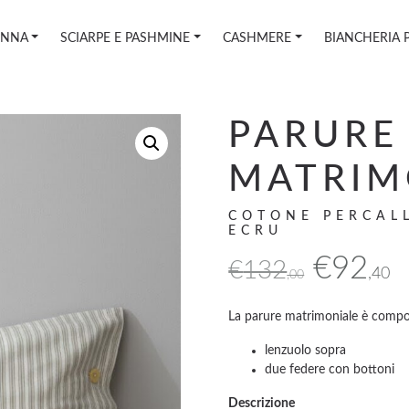
ONNA
SCIARPE E PASHMINE
CASHMERE
BIANCHERIA 
PARURE
MATRIM
COTONE PERCALL
ECRU
Il
Il
€
92
€
132
,40
,00
prezzo
p
La parure matrimoniale è compo
lenzuolo sopra
origina
a
due federe con bottoni
Descrizione