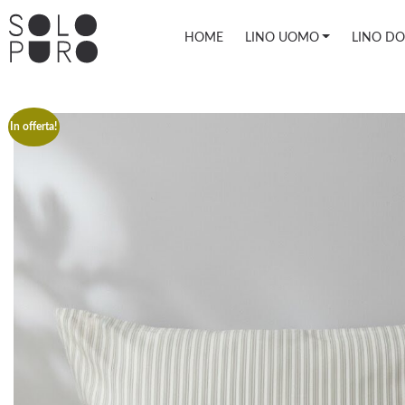
HOME
LINO UOMO
LINO D
In offerta!