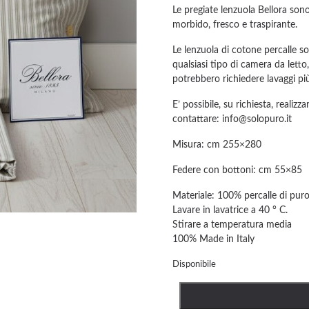
era:
è
Le pregiate lenzuola Bellora son
morbido, fresco e traspirante.
€132,0
€
Le lenzuola di cotone percalle s
qualsiasi tipo di camera da letto
potrebbero richiedere lavaggi pi
E’ possibile, su richiesta, reali
contattare:
info@solopuro.it
Misura: cm 255×280
Federe con bottoni: cm 55×85
Materiale: 100% percalle di puro
Lavare in lavatrice a 40 ° C.
Stirare a temperatura media
100% Made in Italy
Disponibile
PARURE
LENZUOLA