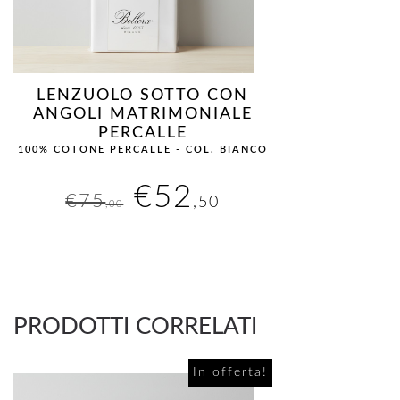
LENZUOLO SOTTO CON
ANGOLI MATRIMONIALE
PERCALLE
100% COTONE PERCALLE - COL. BIANCO
Il
Il
€
52
€
75
,50
,00
prezzo
prezzo
originale
attuale
era:
è:
PRODOTTI CORRELATI
€75,00.
€52,50.
In offerta!