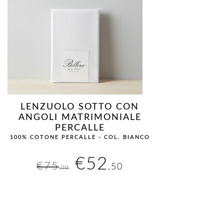
LENZUOLO SOTTO CON
ANGOLI MATRIMONIALE
PERCALLE
100% COTONE PERCALLE - COL. BIANCO
Il
Il
€
52
€
75
,50
,00
prezzo
prezzo
originale
attuale