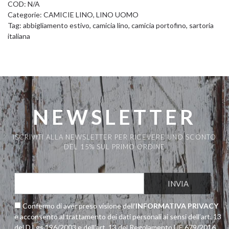
COD:
N/A
Categorie:
CAMICIE LINO
,
LINO UOMO
Tag:
abbigliamento estivo
,
camicia lino
,
camicia portofino
,
sartoria
italiana
NEWSLETTER
ISCRIVITI ALLA NEWSLETTER PER RICEVERE UNO SCONTO
DEL 15% SUL PRIMO ORDINE
Confermo di aver preso visione dell’
INFORMATIVA PRIVACY
e acconsento al trattamento dei dati personali ai sensi dell’art. 13
del D.Lgs 196/2003 e dell’art. 13 del Regolamento UE 679/2016