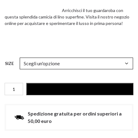
Arricchisci il tuo guardaroba con
questa splendida camicia di lino superfine. Visita il nostro negozio
online per acquistare e sperimentare il lusso in prima persona!
SIZE
CAMICIA
AGGIUNGI AL CARRELLO
UOMO
IN
LINO
EXTRA-
Spedizione gratuita per ordini superiori a
FINE
50,00 euro
quantità