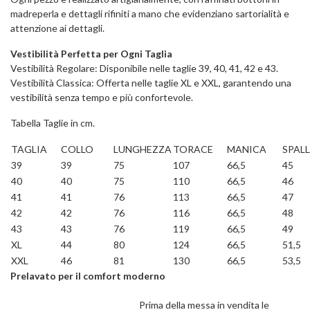
madreperla e dettagli rifiniti a mano che evidenziano sartorialità e
attenzione ai dettagli.
Vestibilità Perfetta per Ogni Taglia
Vestibilità Regolare: Disponibile nelle taglie 39, 40, 41, 42 e 43.
Vestibilità Classica: Offerta nelle taglie XL e XXL, garantendo una
vestibilità senza tempo e più confortevole.
Tabella Taglie in cm.
TAGLIA
COLLO
LUNGHEZZA
TORACE
MANICA
SPALL
39
39
75
107
66,5
45
40
40
75
110
66,5
46
41
41
76
113
66,5
47
42
42
76
116
66,5
48
43
43
76
119
66,5
49
XL
44
80
124
66,5
51,5
XXL
46
81
130
66,5
53,5
Prelavato per il comfort moderno
Prima della messa in vendita le