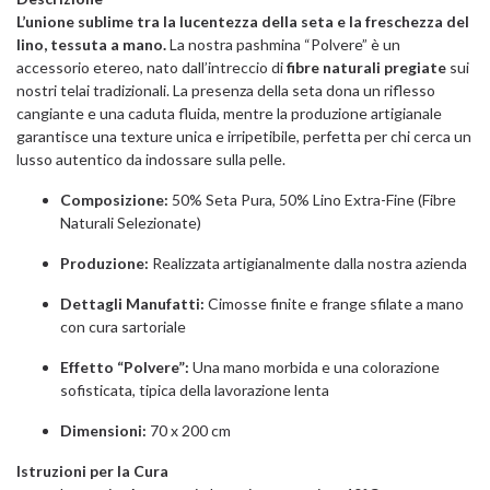
L’unione sublime tra la lucentezza della seta e la freschezza del
lino, tessuta a mano.
La nostra pashmina “Polvere” è un
accessorio etereo, nato dall’intreccio di
fibre naturali pregiate
sui
nostri telai tradizionali. La presenza della seta dona un riflesso
cangiante e una caduta fluida, mentre la produzione artigianale
garantisce una texture unica e irripetibile, perfetta per chi cerca un
lusso autentico da indossare sulla pelle.
Composizione:
50% Seta Pura, 50% Lino Extra-Fine (Fibre
Naturali Selezionate)
Produzione:
Realizzata artigianalmente dalla nostra azienda
Dettagli Manufatti:
Cimosse finite e frange sfilate a mano
con cura sartoriale
Effetto “Polvere”:
Una mano morbida e una colorazione
sofisticata, tipica della lavorazione lenta
Dimensioni:
70 x 200 cm
Istruzioni per la Cura