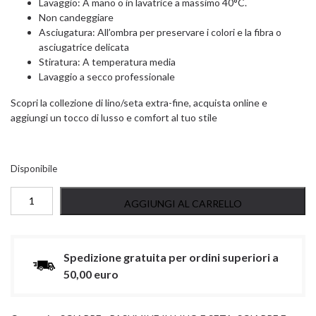
Lavaggio: A mano o in lavatrice a massimo 40°C.
Non candeggiare
Asciugatura: All’ombra per preservare i colori e la fibra o
asciugatrice delicata
Stiratura: A temperatura media
Lavaggio a secco professionale
Scopri la collezione di lino/seta extra-fine, acquista online e
aggiungi un tocco di lusso e comfort al tuo stile
Disponibile
PASHMINA
AGGIUNGI AL CARRELLO
IN
LINO
E
SETA
Spedizione gratuita per ordini superiori a
EXTRAFINE
50,00 euro
quantità