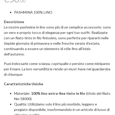
,00
PASHMINA 100% LINO
Descrizione
Le nostre pashmine in lino sono più di un semplice accessorio: sono
un vero e proprio tocco di eleganza per ogni tuo outfit. Realizzate
con un filato tinto in filo finissimo, sono perfette per ripararti nelle
tiepide giornate di primavera e nelle fresche serate d’estate,
continuando a essere un elemento di stile fino all’inizio
dell’autunno.
Puoi indossarle come sciarpa, coprispalle o persino come minipareo
per il mare. La loro versatilità le rende un must-have nel guardaroba
di chiunque.
Caratteristiche Uniche
Materiale:
100% lino extra-fine tinto in filo
(titolo del filato
Nm 58000)
Qualità: Utilizziamo solo il lino più morbido, leggero e
pregiato disponibile, trasformandolo in un articolo di lusso di
altissima qualità.